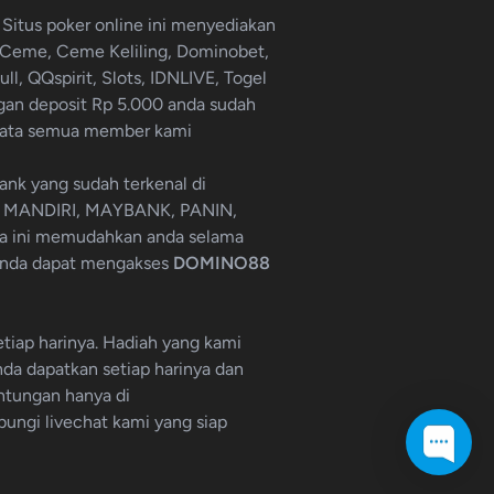
 Situs poker online ini menyediakan
 Ceme, Ceme Keliling, Dominobet,
l, QQspirit, Slots, IDNLIVE, Togel
gan deposit Rp 5.000 anda sudah
-data semua member kami
nk yang sudah terkenal di
AGA, MANDIRI, MAYBANK, PANIN,
 ini memudahkan anda selama
 anda dapat mengakses
DOMINO88
tiap harinya. Hadiah yang kami
anda dapatkan setiap harinya dan
ntungan hanya di
bungi livechat kami yang siap