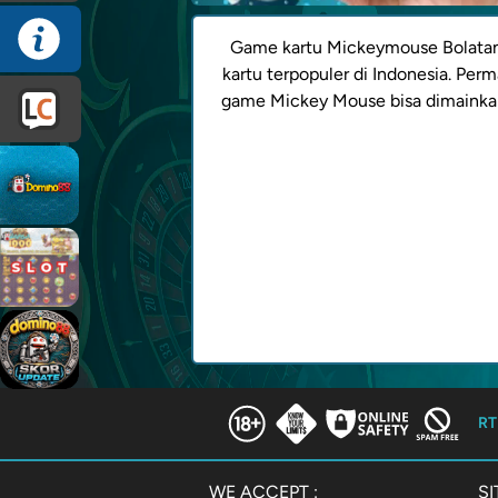
Game kartu Mickeymouse Bolatan
kartu terpopuler di Indonesia. Per
game Mickey Mouse bisa dimainkan 
RT
WE ACCEPT :
SI