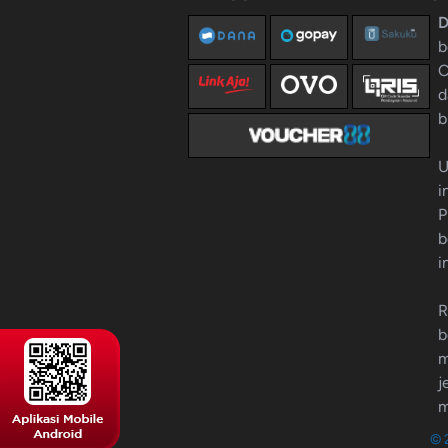
b
C
d
b
U
i
P
b
i
R
b
m
j
m
© 