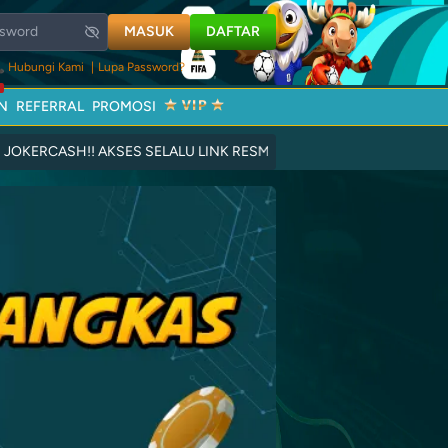
MASUK
DAFTAR
 Hubungi Kami
|
Lupa Password?
N
REFERRAL
PROMOSI
OKERCASH!! AKSES SELALU LINK RESMI KAMI : d0min088hoki.net /