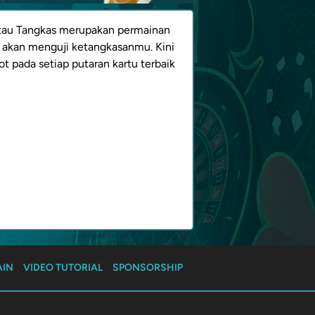
tau Tangkas merupakan permainan
ng akan menguji ketangkasanmu. Kini
 pada setiap putaran kartu terbaik
AIN
VIDEO TUTORIAL
SPONSORSHIP